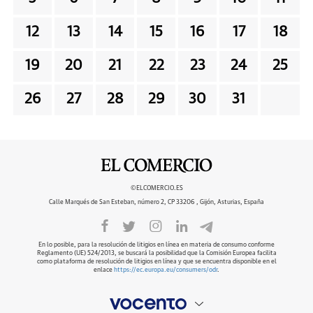
12
13
14
15
16
17
18
19
20
21
22
23
24
25
26
27
28
29
30
31
©ELCOMERCIO.ES
Calle Marqués de San Esteban, número 2, CP 33206 , Gijón, Asturias, España
En lo posible, para la resolución de litigios en línea en materia de consumo conforme
Reglamento (UE) 524/2013, se buscará la posibilidad que la Comisión Europea facilita
como plataforma de resolución de litigios en línea y que se encuentra disponible en el
enlace
https://ec.europa.eu/consumers/odr
.