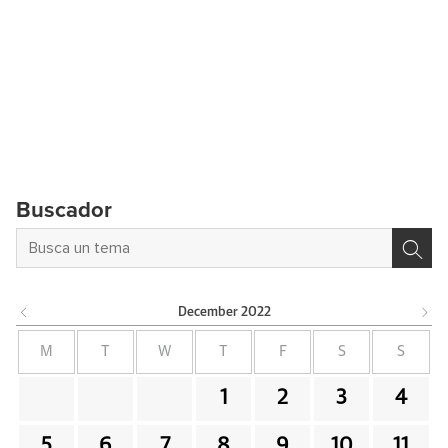
Buscador
December
2022
M
T
W
T
F
S
S
1
2
3
4
5
6
7
8
9
10
11