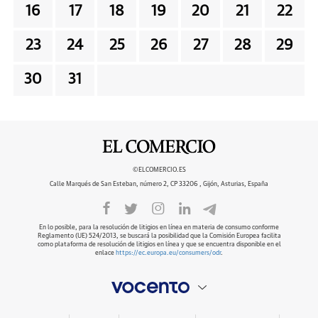
16
17
18
19
20
21
22
23
24
25
26
27
28
29
30
31
©ELCOMERCIO.ES
Calle Marqués de San Esteban, número 2, CP 33206 , Gijón, Asturias, España
En lo posible, para la resolución de litigios en línea en materia de consumo conforme
Reglamento (UE) 524/2013, se buscará la posibilidad que la Comisión Europea facilita
como plataforma de resolución de litigios en línea y que se encuentra disponible en el
enlace
https://ec.europa.eu/consumers/odr
.