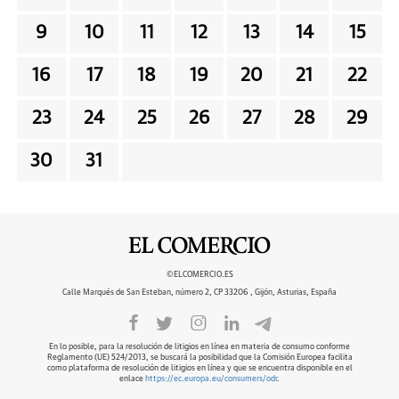
9
10
11
12
13
14
15
16
17
18
19
20
21
22
23
24
25
26
27
28
29
30
31
©ELCOMERCIO.ES
Calle Marqués de San Esteban, número 2, CP 33206 , Gijón, Asturias, España
En lo posible, para la resolución de litigios en línea en materia de consumo conforme
Reglamento (UE) 524/2013, se buscará la posibilidad que la Comisión Europea facilita
como plataforma de resolución de litigios en línea y que se encuentra disponible en el
enlace
https://ec.europa.eu/consumers/odr
.