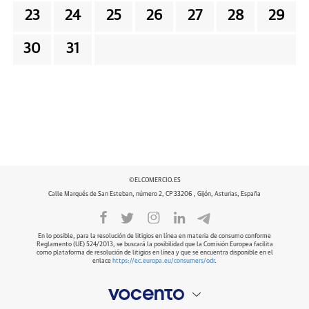
23
24
25
26
27
28
29
30
31
©ELCOMERCIO.ES
Calle Marqués de San Esteban, número 2, CP 33206 , Gijón, Asturias, España
En lo posible, para la resolución de litigios en línea en materia de consumo conforme
Reglamento (UE) 524/2013, se buscará la posibilidad que la Comisión Europea facilita
como plataforma de resolución de litigios en línea y que se encuentra disponible en el
enlace
https://ec.europa.eu/consumers/odr
.