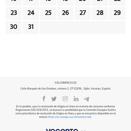
23
24
25
26
27
28
29
30
31
©ELCOMERCIO.ES
Calle Marqués de San Esteban, número 2, CP 33206 , Gijón, Asturias, España
En lo posible, para la resolución de litigios en línea en materia de consumo conforme
Reglamento (UE) 524/2013, se buscará la posibilidad que la Comisión Europea facilita
como plataforma de resolución de litigios en línea y que se encuentra disponible en el
enlace
https://ec.europa.eu/consumers/odr
.