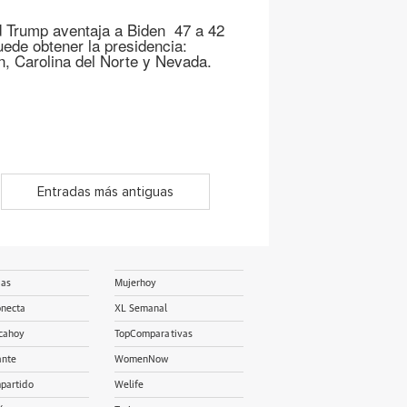
d Trump aventaja a Biden 47 a 42
uede obtener la presidencia:
n, Carolina del Norte y Nevada.
Entradas más antiguas
ias
Mujerhoy
onecta
XL Semanal
cahoy
TopComparativas
ante
WomenNow
partido
Welife