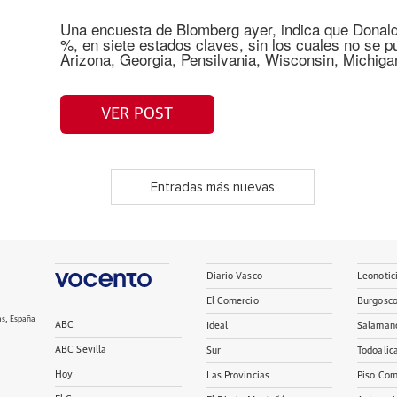
Una encuesta de Blomberg ayer, indica que Donal
%, en siete estados claves, sin los cuales no se p
Arizona, Georgia, Pensilvania, Wisconsin, Michiga
VER POST
Entradas más nuevas
Diario Vasco
Leonotic
El Comercio
Burgosc
as, España
ABC
Ideal
Salaman
ABC Sevilla
Sur
Todoalic
Hoy
Las Provincias
Piso Com