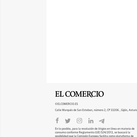
©ELCOMERCIO.ES
Calle Marqués de San Esteban, número 2, CP 33206 , Gijón, Asturi
En lo posible, para la resolución de litigios en línea en materia de
consumo conforme Reglamento (UE) 524/2013, se buscará la
posibilidad que la Comisión Europea facilita como plataforma de