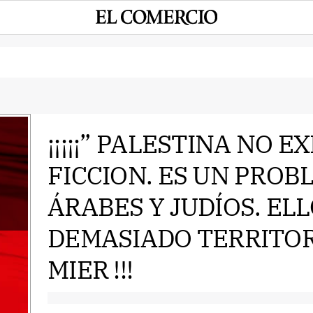
¡¡¡¡¡” PALESTINA NO E
FICCION. ES UN PRO
e
ÁRABES Y JUDÍOS. EL
DEMASIADO TERRITOR
MIER !!!