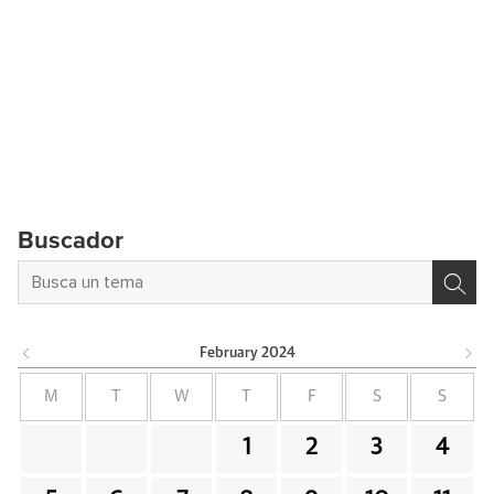
Buscador
February
2024
M
T
W
T
F
S
S
1
2
3
4