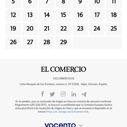
5
6
7
8
9
10
11
12
13
14
15
16
17
18
19
20
21
22
23
24
25
26
27
28
29
©ELCOMERCIO.ES
Calle Marqués de San Esteban, número 2, CP 33206 , Gijón, Asturias, España
En lo posible, para la resolución de litigios en línea en materia de consumo conforme
Reglamento (UE) 524/2013, se buscará la posibilidad que la Comisión Europea facilita
como plataforma de resolución de litigios en línea y que se encuentra disponible en el
enlace
https://ec.europa.eu/consumers/odr
.