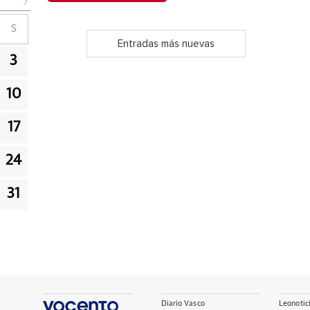
S
Entradas más nuevas
3
10
17
24
31
Diario Vasco
Leonotic