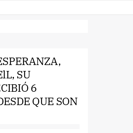
 “ESPERANZA,
lL, SU
CIBIÓ 6
DESDE QUE SON