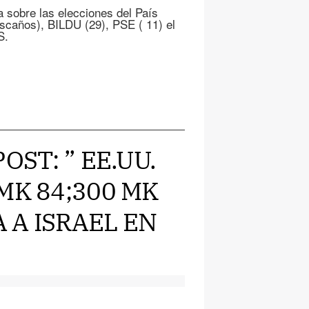
a sobre las elecciones del País
escaños), BILDU (29), PSE ( 11) el
S.
OST: ” EE.UU.
MK 84;300 MK
A A ISRAEL EN