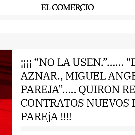
¡¡¡¡ “NO LA USEN.”……
AZNAR., MIGUEL ANGE
e
PAREJA”…., QUIRON RE
CONTRATOS NUEVOS 
PAREjA !!!!