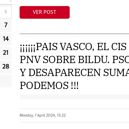
VER POST
S
7
14
¡¡¡¡¡¡PAIS VASCO, EL C
21
PNV SOBRE BILDU. P
28
Y DESAPARECEN SUMA
PODEMOS !!!
Monday, 1 April 2024, 13:22