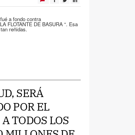
fué a fondo contra
“ISLA FLOTANTE DE BASURA “. Esa
 tan reñidas.
LUD, SERÁ
DO POR EL
 A TODOS LOS
0 MILLONES DE