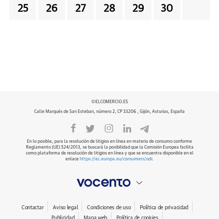
25
26
27
28
29
30
©ELCOMERCIO.ES
Calle Marqués de San Esteban, número 2, CP 33206 , Gijón, Asturias, España
En lo posible, para la resolución de litigios en línea en materia de consumo conforme
Reglamento (UE) 524/2013, se buscará la posibilidad que la Comisión Europea facilita
como plataforma de resolución de litigios en línea y que se encuentra disponible en el
enlace
https://ec.europa.eu/consumers/odr
.
Contactar
Aviso legal
Condiciones de uso
Política de privacidad
Publicidad
Mapa web
Política de cookies