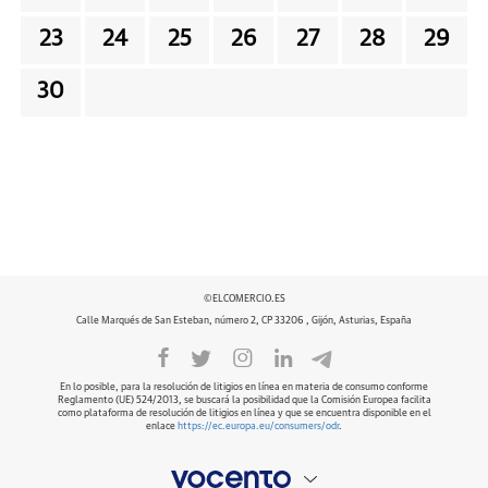
23
24
25
26
27
28
29
30
©ELCOMERCIO.ES
Calle Marqués de San Esteban, número 2, CP 33206 , Gijón, Asturias, España
En lo posible, para la resolución de litigios en línea en materia de consumo conforme
Reglamento (UE) 524/2013, se buscará la posibilidad que la Comisión Europea facilita
como plataforma de resolución de litigios en línea y que se encuentra disponible en el
enlace
https://ec.europa.eu/consumers/odr
.