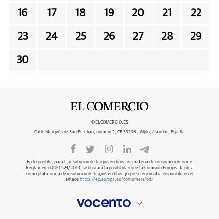
16
17
18
19
20
21
22
23
24
25
26
27
28
29
30
©ELCOMERCIO.ES
Calle Marqués de San Esteban, número 2, CP 33206 , Gijón, Asturias, España
En lo posible, para la resolución de litigios en línea en materia de consumo conforme
Reglamento (UE) 524/2013, se buscará la posibilidad que la Comisión Europea facilita
como plataforma de resolución de litigios en línea y que se encuentra disponible en el
enlace
https://ec.europa.eu/consumers/odr
.