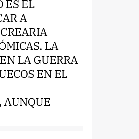
O ES EL
AR A
 CREARIA
MICAS. LA
 EN LA GUERRA
UECOS EN EL
, AUNQUE