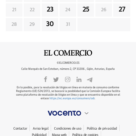
23
25
27
21
22
24
26
30
28
29
31
©ELCOMERCIO.ES
Calle Marqués de San Esteban, número 2, CP 33206 , Gijón, Asturias, España
En lo posible, para la resolución de litigios en línea en materia de consumo conforme
Reglamento (UE) 524/2013, se buscará la posibilidad que la Comisión Europea facilita
como plataforma de resolución de litigios en línea y que se encuentra disponible en el
enlace
https://ec.europa.eu/consumers/odr
.
Contactar
Aviso legal
Condiciones de uso
Política de privacidad
Publicidad
Mapa web
Política de cookies