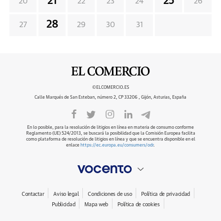
21
25
20
22
23
24
26
28
27
29
30
31
©ELCOMERCIO.ES
Calle Marqués de San Esteban, número 2, CP 33206 , Gijón, Asturias, España
En lo posible, para la resolución de litigios en línea en materia de consumo conforme
Reglamento (UE) 524/2013, se buscará la posibilidad que la Comisión Europea facilita
como plataforma de resolución de litigios en línea y que se encuentra disponible en el
enlace
https://ec.europa.eu/consumers/odr
.
Contactar
Aviso legal
Condiciones de uso
Política de privacidad
Publicidad
Mapa web
Política de cookies