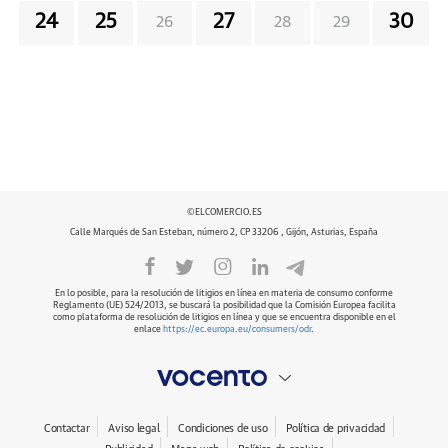
24
25
27
30
26
28
29
©ELCOMERCIO.ES
Calle Marqués de San Esteban, número 2, CP 33206 , Gijón, Asturias, España
En lo posible, para la resolución de litigios en línea en materia de consumo conforme
Reglamento (UE) 524/2013, se buscará la posibilidad que la Comisión Europea facilita
como plataforma de resolución de litigios en línea y que se encuentra disponible en el
enlace
https://ec.europa.eu/consumers/odr
.
Contactar
Aviso legal
Condiciones de uso
Política de privacidad