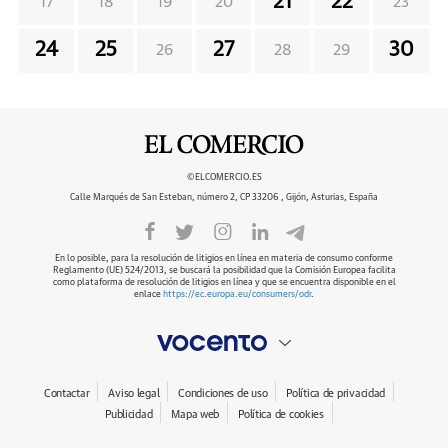
21
22
17
18
19
20
23
24
25
27
30
26
28
29
©ELCOMERCIO.ES
Calle Marqués de San Esteban, número 2, CP 33206 , Gijón, Asturias, España
En lo posible, para la resolución de litigios en línea en materia de consumo conforme
Reglamento (UE) 524/2013, se buscará la posibilidad que la Comisión Europea facilita
como plataforma de resolución de litigios en línea y que se encuentra disponible en el
enlace
https://ec.europa.eu/consumers/odr
.
Contactar
Aviso legal
Condiciones de uso
Política de privacidad
Publicidad
Mapa web
Política de cookies