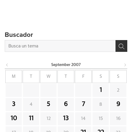
Buscador
September
2007
M
T
W
T
F
S
S
1
2
3
5
6
7
9
4
8
10
11
13
12
14
15
16