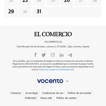
23
26
22
24
25
27
28
29
31
30
©ELCOMERCIO.ES
Calle Marqués de San Esteban, número 2, CP 33206 , Gijón, Asturias, España
En lo posible, para la resolución de litigios en línea en materia de consumo conforme
Reglamento (UE) 524/2013, se buscará la posibilidad que la Comisión Europea facilita
como plataforma de resolución de litigios en línea y que se encuentra disponible en el
enlace
https://ec.europa.eu/consumers/odr
.
Contactar
Aviso legal
Condiciones de uso
Política de privacidad
Publicidad
Mapa web
Política de cookies