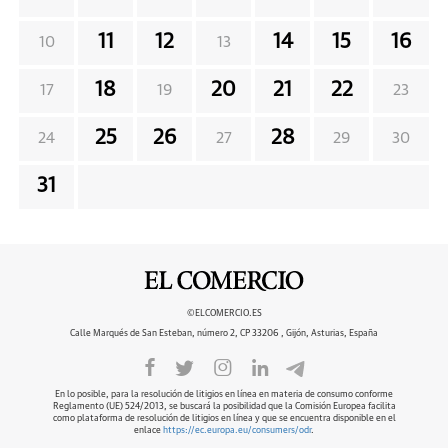
11
12
14
15
16
10
13
18
20
21
22
17
19
23
25
26
28
24
27
29
30
31
©ELCOMERCIO.ES
Calle Marqués de San Esteban, número 2, CP 33206 , Gijón, Asturias, España
En lo posible, para la resolución de litigios en línea en materia de consumo conforme
Reglamento (UE) 524/2013, se buscará la posibilidad que la Comisión Europea facilita
como plataforma de resolución de litigios en línea y que se encuentra disponible en el
enlace
https://ec.europa.eu/consumers/odr
.