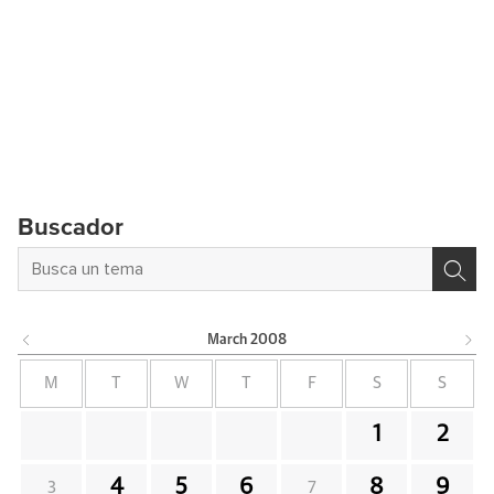
Buscador
March
2008
M
T
W
T
F
S
S
1
2
4
5
6
8
9
3
7