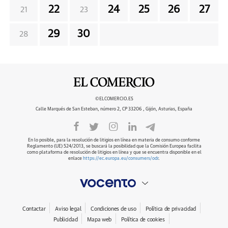
22
24
25
26
27
21
23
29
30
28
©ELCOMERCIO.ES
Calle Marqués de San Esteban, número 2, CP 33206 , Gijón, Asturias, España
En lo posible, para la resolución de litigios en línea en materia de consumo conforme
Reglamento (UE) 524/2013, se buscará la posibilidad que la Comisión Europea facilita
como plataforma de resolución de litigios en línea y que se encuentra disponible en el
enlace
https://ec.europa.eu/consumers/odr
.
Contactar
Aviso legal
Condiciones de uso
Política de privacidad
Publicidad
Mapa web
Política de cookies