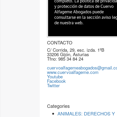
completo. La política de privacid
y protección de datos de Cuervo
Alfageme Abogados puede
consultarse en la sección aviso le
de nuestra web.
CONTACTO
C/ Corrida, 29, esc. izda. 1ºB
33206 Gijón, Asturias
Tfno: 985 34 84 24
cuervoalfagemeabogados@gmail.
www.cuervoalfageme.com
Youtube
Facebook
Twitter
Categories
ANIMALES: DERECHOS Y