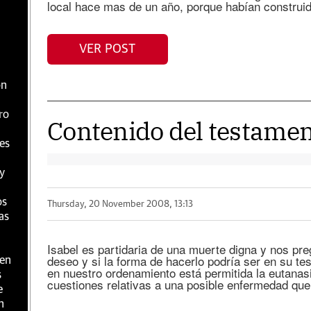
local hace mas de un año, porque habían construi
VER POST
ón
ro
Contenido del testament
es
y
os
Thursday, 20 November 2008, 13:13
as
Isabel es partidaria de una muerte digna y nos pre
deseo y si la forma de hacerlo podría ser en su te
 en
en nuestro ordenamiento está permitida la eutanasi
s
cuestiones relativas a una posible enfermedad qu
e
n