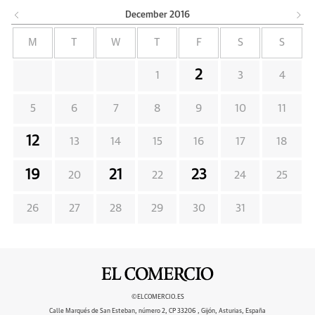
December
2016
M
T
W
T
F
S
S
2
1
3
4
5
6
7
8
9
10
11
12
13
14
15
16
17
18
19
21
23
20
22
24
25
26
27
28
29
30
31
©ELCOMERCIO.ES
Calle Marqués de San Esteban, número 2, CP 33206 , Gijón, Asturias, España