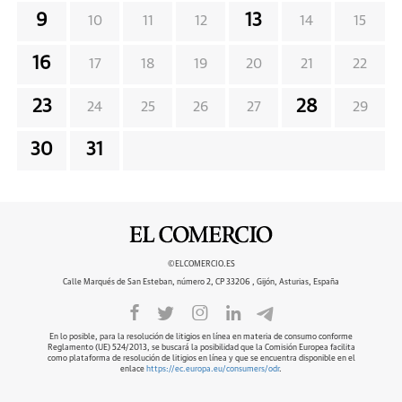
9
13
10
11
12
14
15
16
17
18
19
20
21
22
23
28
24
25
26
27
29
30
31
©ELCOMERCIO.ES
Calle Marqués de San Esteban, número 2, CP 33206 , Gijón, Asturias, España
En lo posible, para la resolución de litigios en línea en materia de consumo conforme
Reglamento (UE) 524/2013, se buscará la posibilidad que la Comisión Europea facilita
como plataforma de resolución de litigios en línea y que se encuentra disponible en el
enlace
https://ec.europa.eu/consumers/odr
.