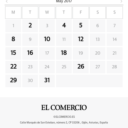
May
2017
M
T
W
T
F
S
S
2
4
5
1
3
6
7
8
10
12
9
11
13
14
15
16
18
17
19
20
21
22
26
23
24
25
27
28
29
31
30
©ELCOMERCIO.ES
Calle Marqués de San Esteban, número 2, CP 33206 , Gijón, Asturias, España