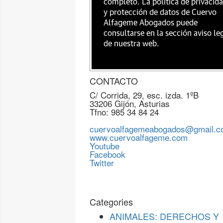
completo. La política de privacid
y protección de datos de Cuervo
Alfageme Abogados puede
consultarse en la sección aviso le
de nuestra web.
CONTACTO
C/ Corrida, 29, esc. izda. 1ºB
33206 Gijón, Asturias
Tfno: 985 34 84 24
cuervoalfagemeabogados@gmail.
www.cuervoalfageme.com
Youtube
Facebook
Twitter
Categories
ANIMALES: DERECHOS Y