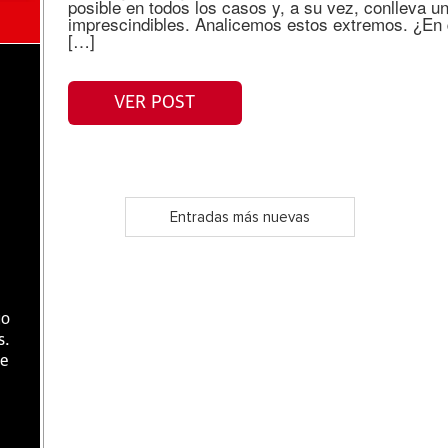
posible en todos los casos y, a su vez, conlleva u
imprescindibles. Analicemos estos extremos. ¿En 
[…]
e
VER POST
Entradas más nuevas
go
s.
de
a