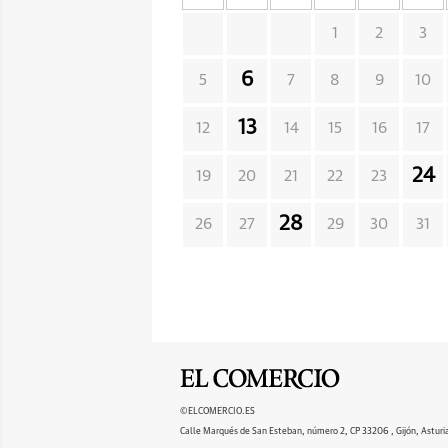
1
2
3
6
5
7
8
9
10
13
12
14
15
16
17
24
19
20
21
22
23
28
26
27
29
30
31
©ELCOMERCIO.ES
Calle Marqués de San Esteban, número 2, CP 33206 , Gijón, Asturi