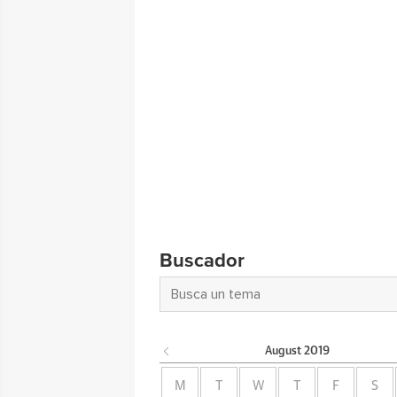
Buscador
August
2019
M
T
W
T
F
S