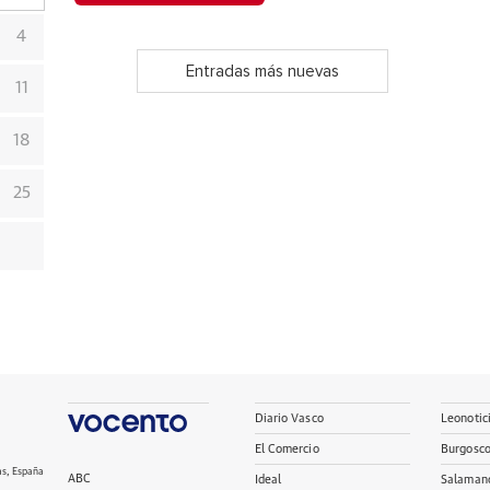
4
Entradas más nuevas
11
18
25
Diario Vasco
Leonotic
El Comercio
Burgosc
as, España
ABC
Ideal
Salaman