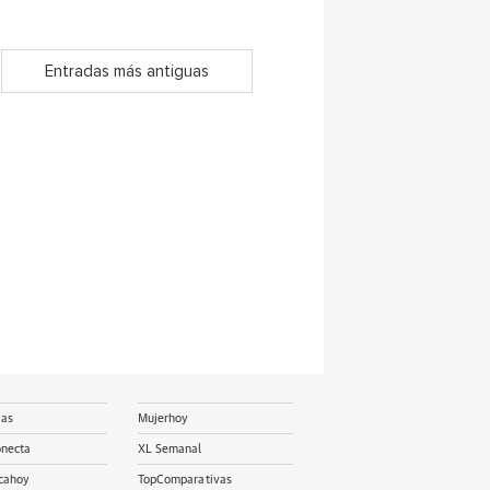
Entradas más antiguas
ias
Mujerhoy
onecta
XL Semanal
cahoy
TopComparativas