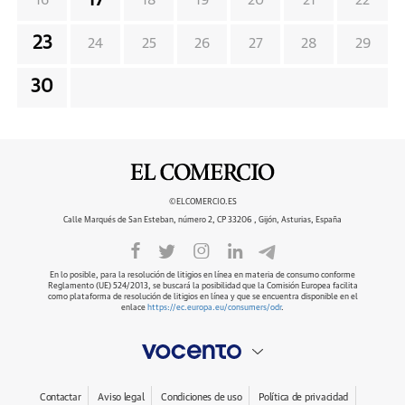
17
16
18
19
20
21
22
23
24
25
26
27
28
29
30
©ELCOMERCIO.ES
Calle Marqués de San Esteban, número 2, CP 33206 , Gijón, Asturias, España
En lo posible, para la resolución de litigios en línea en materia de consumo conforme
Reglamento (UE) 524/2013, se buscará la posibilidad que la Comisión Europea facilita
como plataforma de resolución de litigios en línea y que se encuentra disponible en el
enlace
https://ec.europa.eu/consumers/odr
.
Contactar
Aviso legal
Condiciones de uso
Política de privacidad