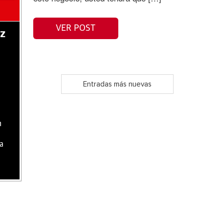
VER POST
az
Entradas más nuevas
n
ca