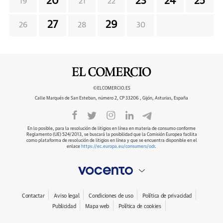
20
23
24
25
19
21
22
27
29
26
28
30
©ELCOMERCIO.ES
Calle Marqués de San Esteban, número 2, CP 33206 , Gijón, Asturias, España
En lo posible, para la resolución de litigios en línea en materia de consumo conforme
Reglamento (UE) 524/2013, se buscará la posibilidad que la Comisión Europea facilita
como plataforma de resolución de litigios en línea y que se encuentra disponible en el
enlace
https://ec.europa.eu/consumers/odr
.
Contactar
Aviso legal
Condiciones de uso
Política de privacidad
Publicidad
Mapa web
Política de cookies