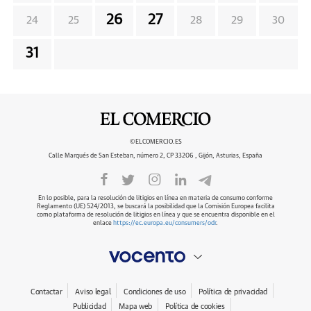
26
27
24
25
28
29
30
31
©ELCOMERCIO.ES
Calle Marqués de San Esteban, número 2, CP 33206 , Gijón, Asturias, España
En lo posible, para la resolución de litigios en línea en materia de consumo conforme
Reglamento (UE) 524/2013, se buscará la posibilidad que la Comisión Europea facilita
como plataforma de resolución de litigios en línea y que se encuentra disponible en el
enlace
https://ec.europa.eu/consumers/odr
.
Contactar
Aviso legal
Condiciones de uso
Política de privacidad
Publicidad
Mapa web
Política de cookies