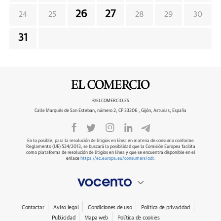
26
27
24
25
28
29
30
31
©ELCOMERCIO.ES
Calle Marqués de San Esteban, número 2, CP 33206 , Gijón, Asturias, España
En lo posible, para la resolución de litigios en línea en materia de consumo conforme
Reglamento (UE) 524/2013, se buscará la posibilidad que la Comisión Europea facilita
como plataforma de resolución de litigios en línea y que se encuentra disponible en el
enlace
https://ec.europa.eu/consumers/odr
.
Contactar
Aviso legal
Condiciones de uso
Política de privacidad
Publicidad
Mapa web
Política de cookies