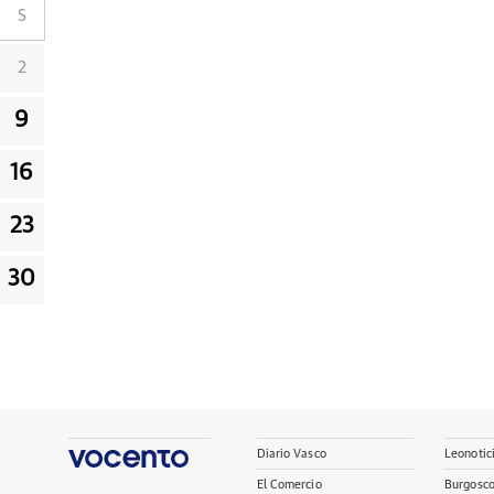
S
2
9
16
23
30
Diario Vasco
Leonotic
El Comercio
Burgosc