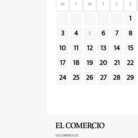
M
T
W
T
F
S
1
3
4
6
7
8
5
10
11
12
13
14
15
17
18
19
20
21
22
24
25
26
27
28
29
©ELCOMERCIO.ES