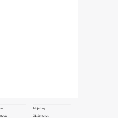
ias
Mujerhoy
onecta
XL Semanal