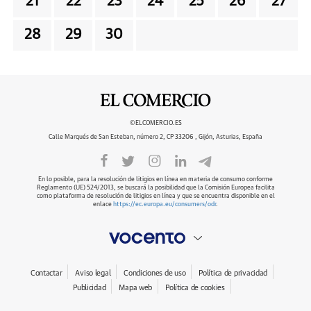
21
22
23
24
25
26
27
28
29
30
©ELCOMERCIO.ES
Calle Marqués de San Esteban, número 2, CP 33206 , Gijón, Asturias, España
En lo posible, para la resolución de litigios en línea en materia de consumo conforme
Reglamento (UE) 524/2013, se buscará la posibilidad que la Comisión Europea facilita
como plataforma de resolución de litigios en línea y que se encuentra disponible en el
enlace
https://ec.europa.eu/consumers/odr
.
Contactar
Aviso legal
Condiciones de uso
Política de privacidad
Publicidad
Mapa web
Política de cookies