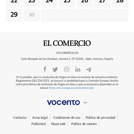
22
23
24
25
26
27
28
29
30
©ELCOMERCIO.ES
Calle Marqués de San Esteban, número 2, CP 33206 , Gijón, Asturias, España
En lo posible, para la resolución de litigios en línea en materia de consumo conforme
Reglamento (UE) 524/2013, se buscará la posibilidad que la Comisión Europea facilita
como plataforma de resolución de litigios en línea y que se encuentra disponible en el
enlace
https://ec.europa.eu/consumers/odr
.
Contactar
Aviso legal
Condiciones de uso
Política de privacidad
Publicidad
Mapa web
Política de cookies