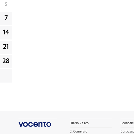
S
7
14
21
28
Diario Vasco
Leonotic
El Comercio
Burgosc