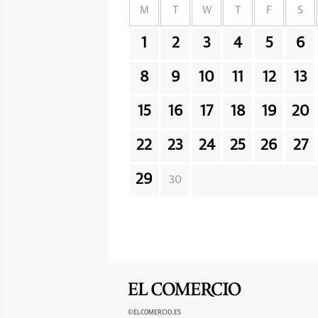
M
T
W
T
F
S
1
2
3
4
5
6
8
9
10
11
12
13
15
16
17
18
19
20
22
23
24
25
26
27
29
30
©ELCOMERCIO.ES