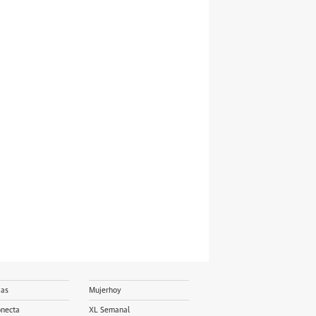
ias
Mujerhoy
onecta
XL Semanal