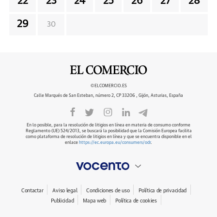
22
23
24
25
26
27
28
29
30
©ELCOMERCIO.ES
Calle Marqués de San Esteban, número 2, CP 33206 , Gijón, Asturias, España
En lo posible, para la resolución de litigios en línea en materia de consumo conforme
Reglamento (UE) 524/2013, se buscará la posibilidad que la Comisión Europea facilita
como plataforma de resolución de litigios en línea y que se encuentra disponible en el
enlace
https://ec.europa.eu/consumers/odr
.
Contactar
Aviso legal
Condiciones de uso
Política de privacidad
Publicidad
Mapa web
Política de cookies