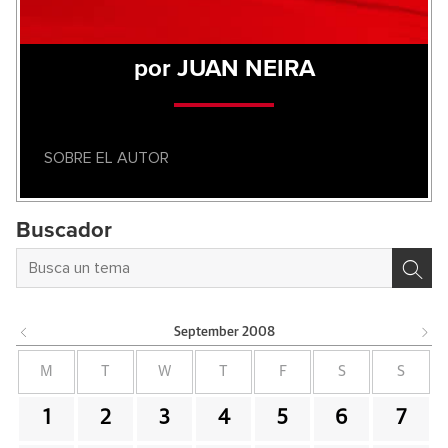
por JUAN NEIRA
SOBRE EL AUTOR
Buscador
September
2008
M
T
W
T
F
S
S
1
2
3
4
5
6
7