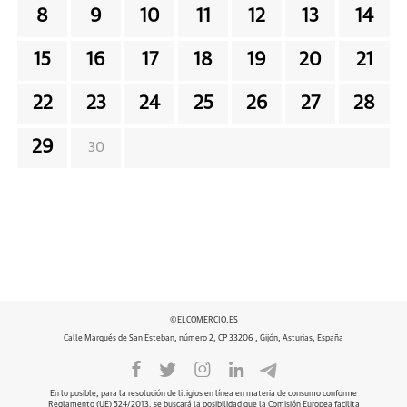
8
9
10
11
12
13
14
15
16
17
18
19
20
21
22
23
24
25
26
27
28
29
30
©ELCOMERCIO.ES
Calle Marqués de San Esteban, número 2, CP 33206 , Gijón, Asturias, España
En lo posible, para la resolución de litigios en línea en materia de consumo conforme
Reglamento (UE) 524/2013, se buscará la posibilidad que la Comisión Europea facilita