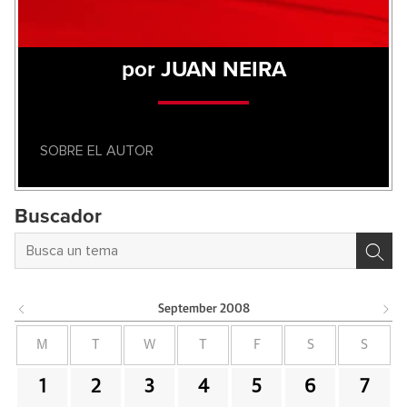
por JUAN NEIRA
SOBRE EL AUTOR
Buscador
September
2008
M
T
W
T
F
S
S
1
2
3
4
5
6
7