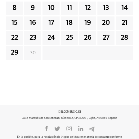
8
9
10
11
12
13
14
15
16
17
18
19
20
21
22
23
24
25
26
27
28
29
30
©ELCOMERCIO.ES
Calle Marqués de San Esteban, número 2, CP 33206 , Gijón, Asturias, España
En lo posible, para la resolución de litigios en línea en materia de consumo conforme