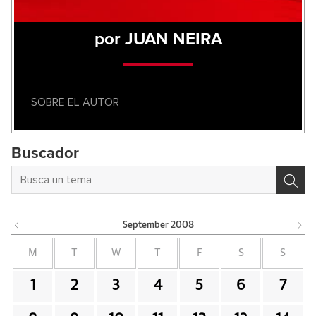
por JUAN NEIRA
SOBRE EL AUTOR
Buscador
September
2008
M
T
W
T
F
S
S
1
2
3
4
5
6
7