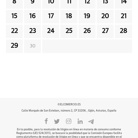
8
9
10
11
12
13
14
15
16
17
18
19
20
21
22
23
24
25
26
27
28
29
30
©ELCOMERCIO.ES
Calle Marqués de San Esteban, número 2, CP 33206 , Gijón, Asturias, España
En lo posible, para la resolución de litigios en línea en materia de consumo conforme
Reglamento (UE) 524/2013, se buscará la posibilidad que la Comisión Europea facilita
como plataforma de resolución de litigios en línea y que se encuentra disponible en el