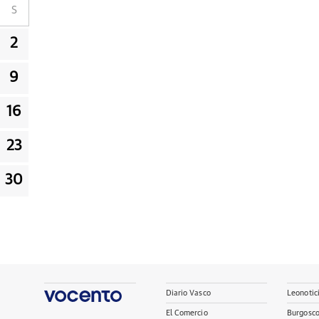
S
2
9
16
23
30
Diario Vasco
Leonotic
El Comercio
Burgosc