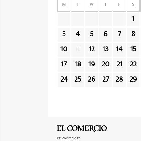
M
T
W
T
F
S
1
3
4
5
6
7
8
10
12
13
14
15
11
17
18
19
20
21
22
24
25
26
27
28
29
©ELCOMERCIO.ES