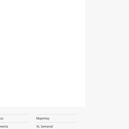
ias
Mujerhoy
onecta
XL Semanal