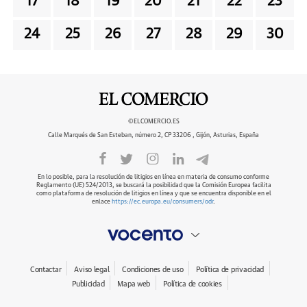
17
18
19
20
21
22
23
24
25
26
27
28
29
30
©ELCOMERCIO.ES
Calle Marqués de San Esteban, número 2, CP 33206 , Gijón, Asturias, España
En lo posible, para la resolución de litigios en línea en materia de consumo conforme
Reglamento (UE) 524/2013, se buscará la posibilidad que la Comisión Europea facilita
como plataforma de resolución de litigios en línea y que se encuentra disponible en el
enlace
https://ec.europa.eu/consumers/odr
.
Contactar
Aviso legal
Condiciones de uso
Política de privacidad
Publicidad
Mapa web
Política de cookies