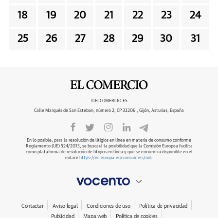
18
19
20
21
22
23
24
25
26
27
28
29
30
31
©ELCOMERCIO.ES
Calle Marqués de San Esteban, número 2, CP 33206 , Gijón, Asturias, España
En lo posible, para la resolución de litigios en línea en materia de consumo conforme
Reglamento (UE) 524/2013, se buscará la posibilidad que la Comisión Europea facilita
como plataforma de resolución de litigios en línea y que se encuentra disponible en el
enlace
https://ec.europa.eu/consumers/odr
.
Contactar
Aviso legal
Condiciones de uso
Política de privacidad
Publicidad
Mapa web
Política de cookies