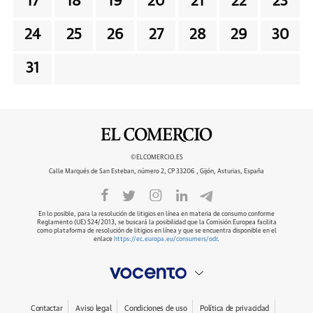
17
18
19
20
21
22
23
24
25
26
27
28
29
30
31
©ELCOMERCIO.ES
Calle Marqués de San Esteban, número 2, CP 33206 , Gijón, Asturias, España
En lo posible, para la resolución de litigios en línea en materia de consumo conforme
Reglamento (UE) 524/2013, se buscará la posibilidad que la Comisión Europea facilita
como plataforma de resolución de litigios en línea y que se encuentra disponible en el
enlace
https://ec.europa.eu/consumers/odr
.
Contactar
Aviso legal
Condiciones de uso
Política de privacidad