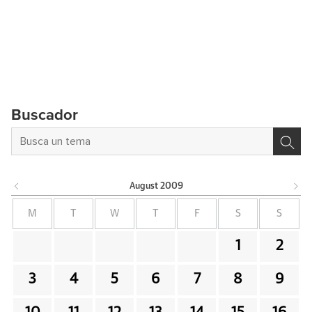
Buscador
August
2009
M
T
W
T
F
S
S
1
2
3
4
5
6
7
8
9