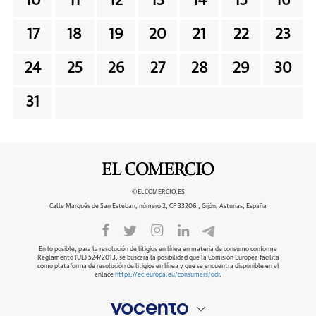
10
11
12
13
14
15
16
17
18
19
20
21
22
23
24
25
26
27
28
29
30
31
©ELCOMERCIO.ES
Calle Marqués de San Esteban, número 2, CP 33206 , Gijón, Asturias, España
En lo posible, para la resolución de litigios en línea en materia de consumo conforme
Reglamento (UE) 524/2013, se buscará la posibilidad que la Comisión Europea facilita
como plataforma de resolución de litigios en línea y que se encuentra disponible en el
enlace
https://ec.europa.eu/consumers/odr
.