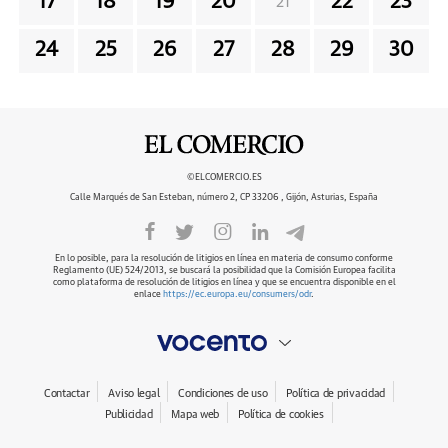
17
18
19
20
22
23
21
24
25
26
27
28
29
30
©ELCOMERCIO.ES
Calle Marqués de San Esteban, número 2, CP 33206 , Gijón, Asturias, España
En lo posible, para la resolución de litigios en línea en materia de consumo conforme
Reglamento (UE) 524/2013, se buscará la posibilidad que la Comisión Europea facilita
como plataforma de resolución de litigios en línea y que se encuentra disponible en el
enlace
https://ec.europa.eu/consumers/odr
.
Contactar
Aviso legal
Condiciones de uso
Política de privacidad
Publicidad
Mapa web
Política de cookies