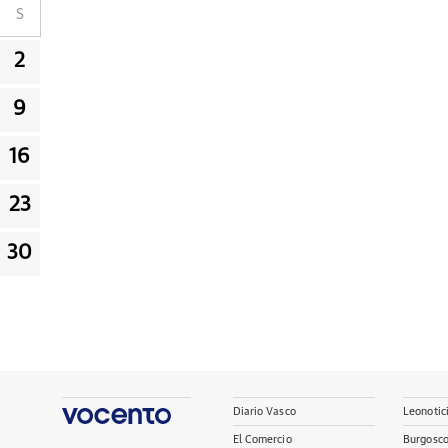
S
2
9
16
23
30
Diario Vasco
Leonotic
El Comercio
Burgosc