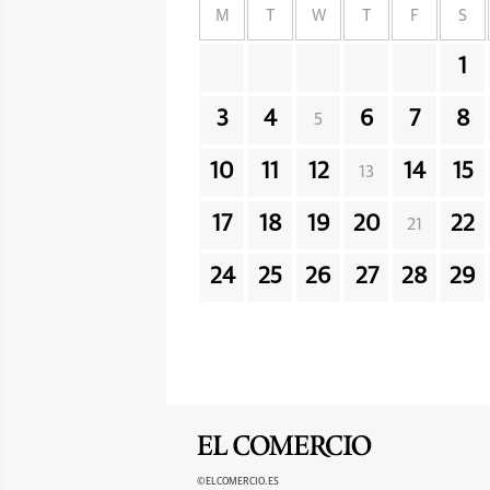
M
T
W
T
F
S
1
3
4
6
7
8
5
10
11
12
14
15
13
17
18
19
20
22
21
24
25
26
27
28
29
©ELCOMERCIO.ES