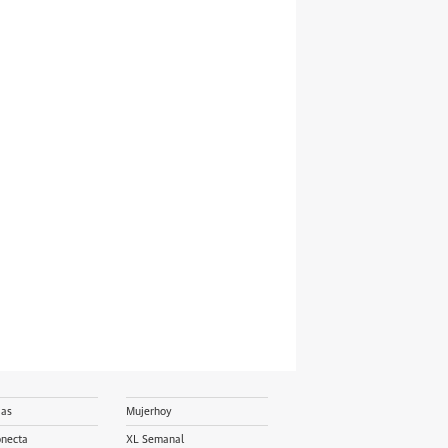
ias
Mujerhoy
onecta
XL Semanal