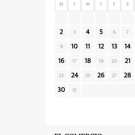
M
T
W
T
F
S
2
4
5
3
6
7
10
11
12
13
14
9
16
18
21
17
19
20
24
26
28
23
25
27
30
31