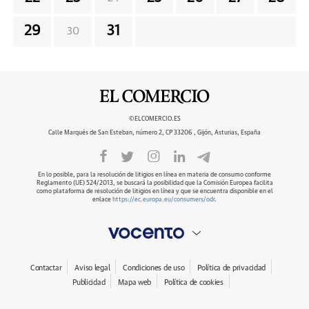
29
31
30
©ELCOMERCIO.ES
Calle Marqués de San Esteban, número 2, CP 33206 , Gijón, Asturias, España
En lo posible, para la resolución de litigios en línea en materia de consumo conforme
Reglamento (UE) 524/2013, se buscará la posibilidad que la Comisión Europea facilita
como plataforma de resolución de litigios en línea y que se encuentra disponible en el
enlace
https://ec.europa.eu/consumers/odr
.
Contactar
Aviso legal
Condiciones de uso
Política de privacidad
Publicidad
Mapa web
Política de cookies