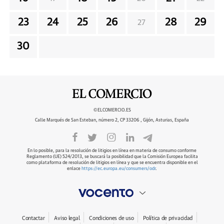
23
24
25
26
28
29
27
30
©ELCOMERCIO.ES
Calle Marqués de San Esteban, número 2, CP 33206 , Gijón, Asturias, España
En lo posible, para la resolución de litigios en línea en materia de consumo conforme
Reglamento (UE) 524/2013, se buscará la posibilidad que la Comisión Europea facilita
como plataforma de resolución de litigios en línea y que se encuentra disponible en el
enlace
https://ec.europa.eu/consumers/odr
.
Contactar
Aviso legal
Condiciones de uso
Política de privacidad